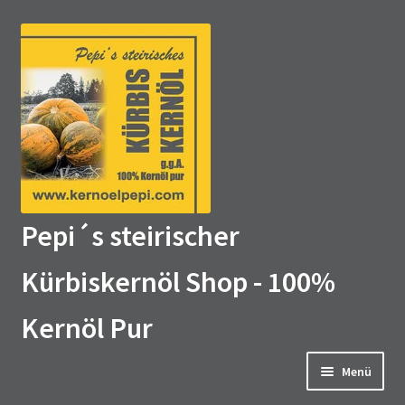
Zur
Zum
Navigation
Inhalt
springen
springen
Pepi´s steirischer
Kürbiskernöl Shop - 100%
Kernöl Pur
Menü