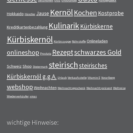
Gesundheit
Graz
Großhandel
Handgepaeck
Kernöl
Kochen
Kostprobe
Jause
Hokkaido
Händler
Kulinarik
Kürbiskerne
Kreditkartenbezahlung
Kürbiskernöl
Onlineladen
Kürbissuppe
Nährstoffe
Rezept
schwarzes Gold
onlineshop
Prostata
steirisch
steirisches
Schweiz
Shop
Steiermark
Kürbiskernöl g.g.A.
Urlaub
Verkaufsstelle
Vitamin E
Vorarlberg
webshop
Weihnachten
Weihnachtsgeschenk
Weihnachtspräsent
Weltreise
Wiederverkäufer
xmas
wichtige Hinweise: