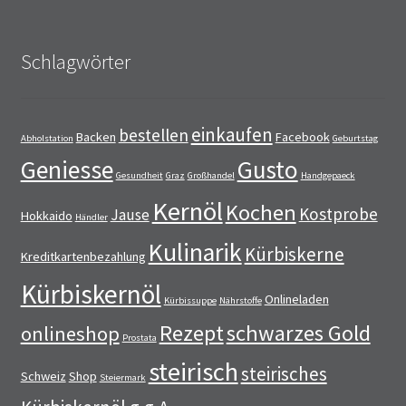
Schlagwörter
einkaufen
bestellen
Backen
Facebook
Abholstation
Geburtstag
Geniesse
Gusto
Gesundheit
Graz
Großhandel
Handgepaeck
Kernöl
Kochen
Kostprobe
Jause
Hokkaido
Händler
Kulinarik
Kürbiskerne
Kreditkartenbezahlung
Kürbiskernöl
Onlineladen
Kürbissuppe
Nährstoffe
Rezept
schwarzes Gold
onlineshop
Prostata
steirisch
steirisches
Schweiz
Shop
Steiermark