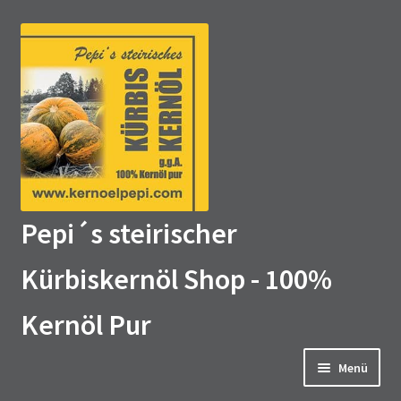
Zur
Zum
Navigation
Inhalt
springen
springen
Pepi´s steirischer
Kürbiskernöl Shop - 100%
Kernöl Pur
Menü