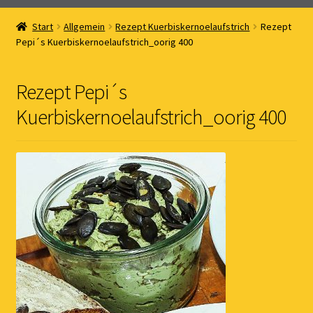
Home
Start
Allgemein
Rezept Kuerbiskernoelaufstrich
Rezept
Pepi´s Kuerbiskernoelaufstrich_oorig 400
Online Shop
Kernöl Pepi
Rezept Pepi´s
Kuerbiskernoelaufstrich_oorig 400
Übers Kernöl
News
Kontakt
Gästebuch