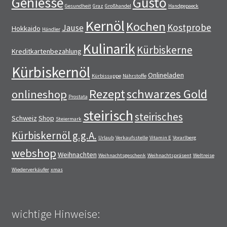
Geniesse
Gusto
Gesundheit
Graz
Großhandel
Handgepaeck
Kernöl
Kochen
Kostprobe
Jause
Hokkaido
Händler
Kulinarik
Kürbiskerne
Kreditkartenbezahlung
Kürbiskernöl
Onlineladen
Kürbissuppe
Nährstoffe
Rezept
schwarzes Gold
onlineshop
Prostata
steirisch
steirisches
Schweiz
Shop
Steiermark
Kürbiskernöl g.g.A.
Urlaub
Verkaufsstelle
Vitamin E
Vorarlberg
webshop
Weihnachten
Weihnachtsgeschenk
Weihnachtspräsent
Weltreise
Wiederverkäufer
xmas
wichtige Hinweise: