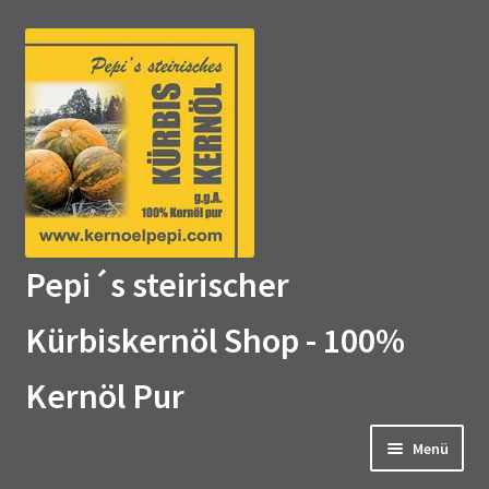
Zur
Zum
Navigation
Inhalt
springen
springen
Pepi´s steirischer
Kürbiskernöl Shop - 100%
Kernöl Pur
Menü