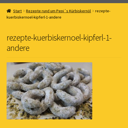
Home
Start
Rezepte rund um Pepi´s Kürbiskernöl
rezepte-
kuerbiskernoel-kipferl-1-andere
Online Shop
Kernöl Pepi
rezepte-kuerbiskernoel-kipferl-1-
andere
Übers Kernöl
News
Kontakt
Gästebuch