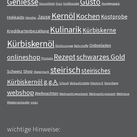
Geniesse
Gusto
Gesundheit
Graz
Großhandel
Handgepaeck
Kernöl
Kochen
Kostprobe
Jause
Hokkaido
Händler
Kulinarik
Kürbiskerne
Kreditkartenbezahlung
Kürbiskernöl
Onlineladen
Kürbissuppe
Nährstoffe
Rezept
schwarzes Gold
onlineshop
Prostata
steirisch
steirisches
Schweiz
Shop
Steiermark
Kürbiskernöl g.g.A.
Urlaub
Verkaufsstelle
Vitamin E
Vorarlberg
webshop
Weihnachten
Weihnachtsgeschenk
Weihnachtspräsent
Weltreise
Wiederverkäufer
xmas
wichtige Hinweise: