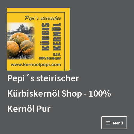
Zur
Zum
Navigation
Inhalt
springen
springen
Pepi´s steirischer
Kürbiskernöl Shop - 100%
Kernöl Pur
Menü