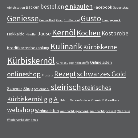
einkaufen
bestellen
Backen
Facebook
Abholstation
Geburtstag
Geniesse
Gusto
Gesundheit
Graz
Großhandel
Handgepaeck
Kernöl
Kochen
Kostprobe
Jause
Hokkaido
Händler
Kulinarik
Kürbiskerne
Kreditkartenbezahlung
Kürbiskernöl
Onlineladen
Kürbissuppe
Nährstoffe
Rezept
schwarzes Gold
onlineshop
Prostata
steirisch
steirisches
Schweiz
Shop
Steiermark
Kürbiskernöl g.g.A.
Urlaub
Verkaufsstelle
Vitamin E
Vorarlberg
webshop
Weihnachten
Weihnachtsgeschenk
Weihnachtspräsent
Weltreise
Wiederverkäufer
xmas