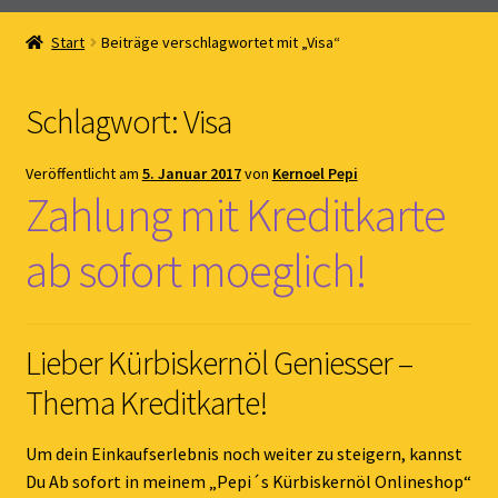
Home
Start
Beiträge verschlagwortet mit „Visa“
Online Shop
Schlagwort:
Visa
Kernöl Pepi
Veröffentlicht am
5. Januar 2017
von
Kernoel Pepi
Übers Kernöl
Zahlung mit Kreditkarte
News
ab sofort moeglich!
Kontakt
Lieber Kürbiskernöl Geniesser –
Gästebuch
Thema Kreditkarte!
Um dein Einkaufserlebnis noch weiter zu steigern, kannst
Du Ab sofort in meinem „Pepi´s Kürbiskernöl Onlineshop“