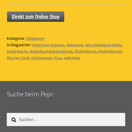
Direkt zum Online Shop
Kategorie:
Allgemein
Schlagwörter:
American Express
,
Geniesse
,
Geschenkgutschein
,
Kreditkarte
,
Kreditkartenbezahlung
,
Kürbiskerne
,
Kürbiskernöl
,
Master Card
,
onlineshop
,
Visa
,
webshop
Suche beim Pepi:
Suchen
nach: