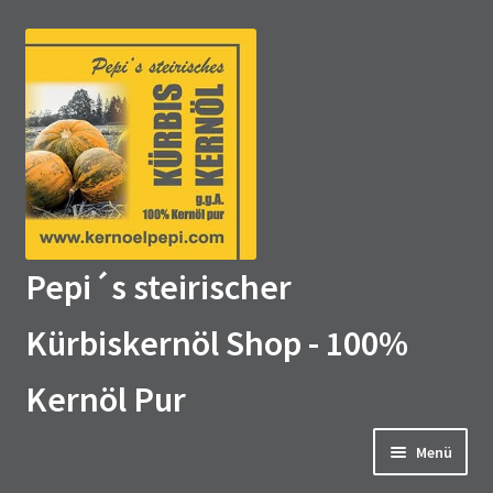
Zur
Zum
Navigation
Inhalt
springen
springen
Pepi´s steirischer
Kürbiskernöl Shop - 100%
Kernöl Pur
Menü