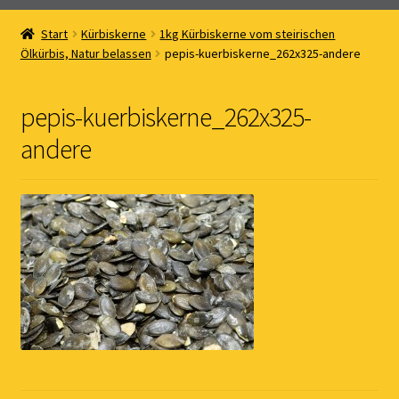
Home
Start
Kürbiskerne
1kg Kürbiskerne vom steirischen
Unterm
Ölkürbis, Natur belassen
pepis-kuerbiskerne_262x325-andere
Online Shop
öffnen
Unterm
Kernöl Pepi
pepis-kuerbiskerne_262x325-
öffnen
andere
Unterm
Übers Kernöl
öffnen
News
Kontakt
Gästebuch