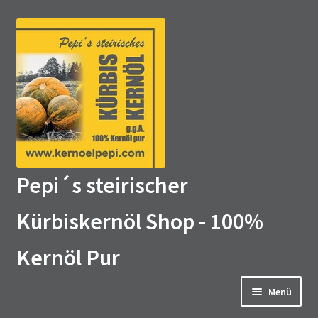
Zur
Zum
Navigation
Inhalt
springen
springen
Pepi´s steirischer
Kürbiskernöl Shop - 100%
Kernöl Pur
Menü