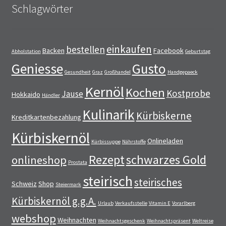
Schlagwörter
einkaufen
bestellen
Backen
Facebook
Abholstation
Geburtstag
Geniesse
Gusto
Gesundheit
Graz
Großhandel
Handgepaeck
Kernöl
Kochen
Kostprobe
Jause
Hokkaido
Händler
Kulinarik
Kürbiskerne
Kreditkartenbezahlung
Kürbiskernöl
Onlineladen
Kürbissuppe
Nährstoffe
Rezept
schwarzes Gold
onlineshop
Prostata
steirisch
steirisches
Schweiz
Shop
Steiermark
Kürbiskernöl g.g.A.
Urlaub
Verkaufsstelle
Vitamin E
Vorarlberg
webshop
Weihnachten
Weihnachtsgeschenk
Weihnachtspräsent
Weltreise