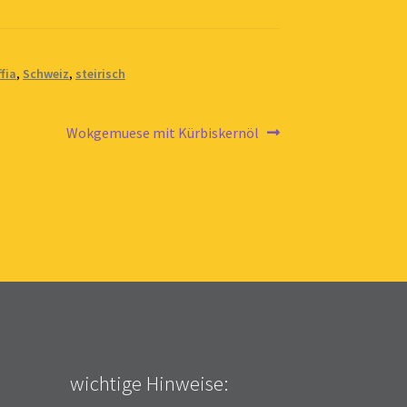
fia
,
Schweiz
,
steirisch
Nächster
Wokgemuese mit Kürbiskernöl
Beitrag:
wichtige Hinweise: