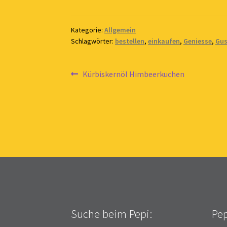
Kategorie:
Allgemein
Schlagwörter:
bestellen
,
einkaufen
,
Geniesse
,
Gus
Beitragsnavigation
Vorheriger
Kürbiskernöl Himbeerkuchen
Beitrag:
Suche beim Pepi:
Pep