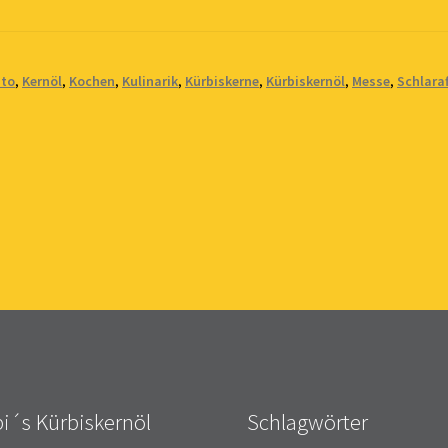
to
,
Kernöl
,
Kochen
,
Kulinarik
,
Kürbiskerne
,
Kürbiskernöl
,
Messe
,
Schlaraf
i´s Kürbiskernöl
Schlagwörter