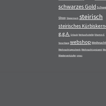
schwarzes Gold
Schwe
steirisch
Shop
Steiermark
steirisches Kürbiskern
g.g.A.
Urlaub
Verkaufsstelle
Vitamin E
webshop
Weihnach
Vorarlberg
Weihnachtsgeschenk
Weihnachtspräsent
We
Wiederverkäufer
xmas