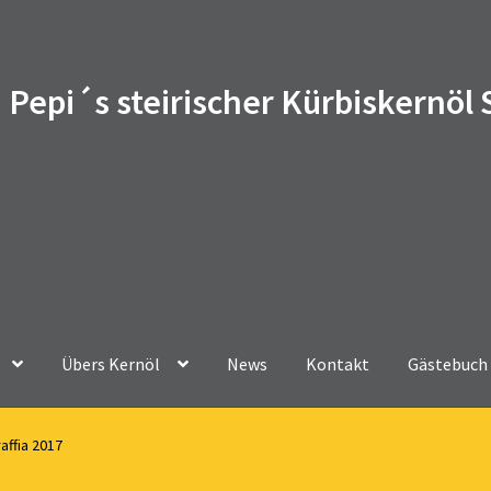
Pepi´s steirischer Kürbiskernöl
Übers Kernöl
News
Kontakt
Gästebuch
affia 2017