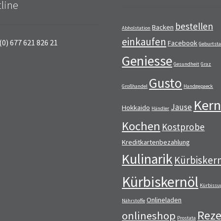
line
bestellen
Backen
Abholstation
einkaufen
(0) 677 621 826 21
Facebook
Geburtst
Geniesse
Gesundheit
Graz
Gusto
Großhandel
Handgepaeck
Kern
Jause
Hokkaido
Händler
Kochen
Kostprobe
Kreditkartenbezahlung
Kulinarik
Kürbisker
Kürbiskernöl
Kürbissu
Onlineladen
Nährstoffe
Reze
onlineshop
Prostata