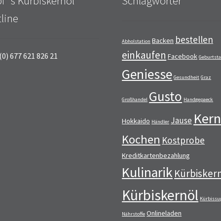
i´s Kürbiskernöl
Schlagwörter
line
bestellen
Backen
Abholstation
einkaufen
(0) 677 621 826 21
Facebook
Geburtst
Geniesse
Gesundheit
Graz
Gusto
Großhandel
Handgepaeck
Kern
Jause
Hokkaido
Händler
Kochen
Kostprobe
Kreditkartenbezahlung
Kulinarik
Kürbisker
Kürbiskernöl
Kürbissu
Onlineladen
Nährstoffe