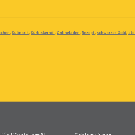
ochen
,
Kulinarik
,
Kürbiskernöl
,
Onlineladen
,
Rezept
,
schwarzes Gold
,
ste