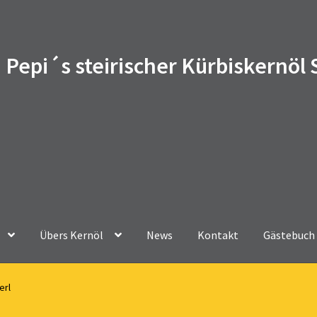
Pepi´s steirischer Kürbiskernöl
Übers Kernöl
News
Kontakt
Gästebuch
erl