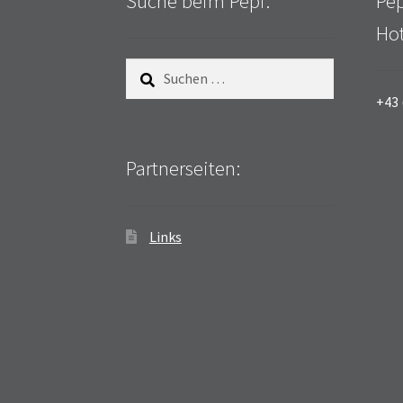
Suche beim Pepi:
Pep
Hot
Suchen
nach:
+43 
Partnerseiten:
Links