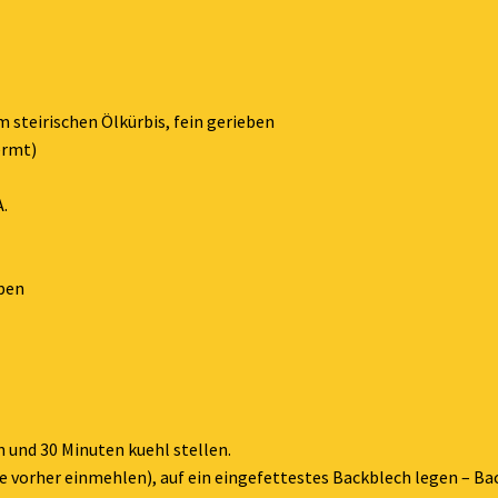
 steirischen Ölkürbis, fein gerieben
ermt)
A.
eben
 und 30 Minuten kuehl stellen.
 vorher einmehlen), auf ein eingefettestes Backblech legen – Bac