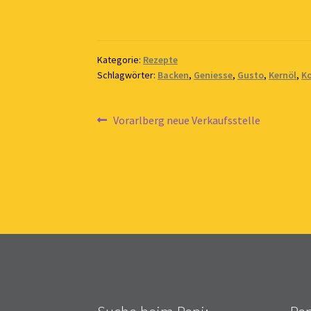
Kategorie:
Rezepte
Schlagwörter:
Backen
,
Geniesse
,
Gusto
,
Kernöl
,
K
Beitragsnavigation
Vorheriger
Vorarlberg neue Verkaufsstelle
Beitrag: