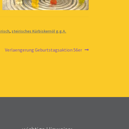
irisch
,
steirisches Kürbiskernöl g.g.A.
Nächster
Verlaengerung Geburtstagsaktion 56er
Beitrag: