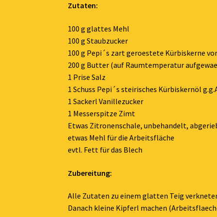
Zutaten:
100 g glattes Mehl
100 g Staubzucker
100 g Pepi´s zart geroestete Kürbiskerne vom
200 g Butter (auf Raumtemperatur aufgewa
1 Prise Salz
1 Schuss Pepi´s steirisches Kürbiskernöl g.g.
1 Sackerl Vanillezucker
1 Messerspitze Zimt
Etwas Zitronenschale, unbehandelt, abgeri
etwas Mehl für die Arbeitsfläche
evtl. Fett für das Blech
Zubereitung:
Alle Zutaten zu einem glatten Teig verkneten
Danach kleine Kipferl machen (Arbeitsflaeche