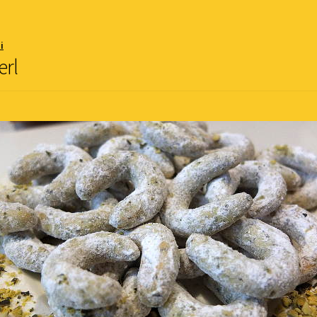
i
erl