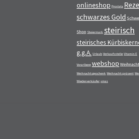
Reze
onlineshop
Prostata
schwarzes Gold
Schwe
steirisch
Shop
Steiermark
steirisches Kürbiskern
g.g.A.
Urlaub
Verkaufsstelle
Vitamin E
webshop
Weihnach
Vorarlberg
Weihnachtsgeschenk
Weihnachtspräsent
We
Wiederverkäufer
xmas