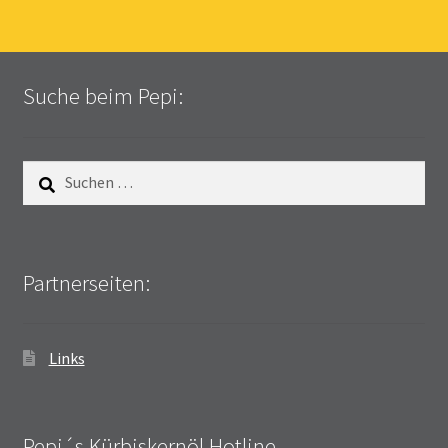
Suche beim Pepi:
Suchen
nach:
Partnerseiten:
Links
Pepi´s Kürbiskernöl Hotline