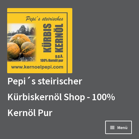
Zur
Zum
Navigation
Inhalt
springen
springen
Pepi´s steirischer
Kürbiskernöl Shop - 100%
Kernöl Pur
Menü