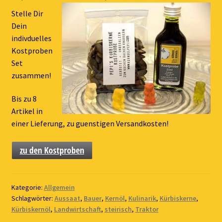
Stelle Dir
Dein
indivduelles
Kostproben
Set
zusammen!
Bis zu 8
Artikel in
einer Lieferung, zu guenstigen Versandkosten!
zu den Kostproben
Kategorie:
Allgemein
Schlagwörter:
Aussaat
,
Bauer
,
Kernöl
,
Kulinarik
,
Kürbiskerne
,
Kürbiskernöl
,
Landwirtschaft
,
steirisch
,
Traktor