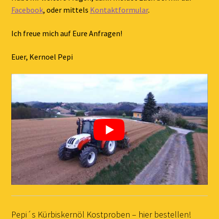
Facebook
, oder mittels
Kontaktformular
.
Ich freue mich auf Eure Anfragen!
Euer, Kernoel Pepi
Pepi´s Kürbiskernöl Kostproben – hier bestellen!