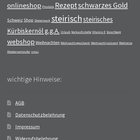
Rezept
schwarzes Gold
onlineshop
Prostata
steirisch
steirisches
Schweiz
Shop
Steiermark
Kürbiskernöl g.g.A.
Urlaub
Verkaufsstelle
Vitamin E
Vorarlberg
webshop
Weihnachten
Weihnachtsgeschenk
Weihnachtspräsent
Weltreise
Wiederverkäufer
xmas
wichtige Hinweise:
AGB
Datenschutzbelehrung
Impressum
Widerrufsbelehrung