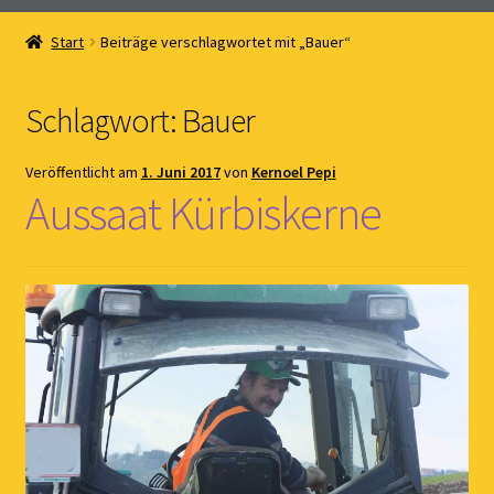
Home
Start
Beiträge verschlagwortet mit „Bauer“
Online Shop
Schlagwort:
Bauer
Kernöl Pepi
Veröffentlicht am
1. Juni 2017
von
Kernoel Pepi
Übers Kernöl
Aussaat Kürbiskerne
News
Kontakt
Gästebuch