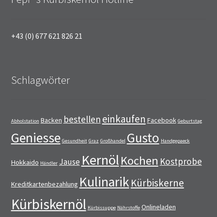
+43 (0) 677 621 826 21
Schlagwörter
einkaufen
bestellen
Backen
Facebook
Abholstation
Geburtstag
Geniesse
Gusto
Gesundheit
Graz
Großhandel
Handgepaeck
Kernöl
Kochen
Kostprobe
Jause
Hokkaido
Händler
Kulinarik
Kürbiskerne
Kreditkartenbezahlung
Kürbiskernöl
Onlineladen
Kürbissuppe
Nährstoffe