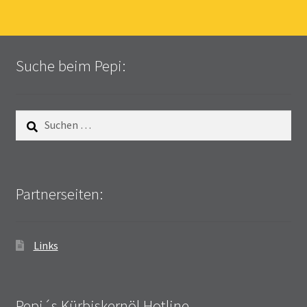
Suche beim Pepi:
Suchen
nach:
Partnerseiten:
Links
Pepi´s Kürbiskernöl Hotline