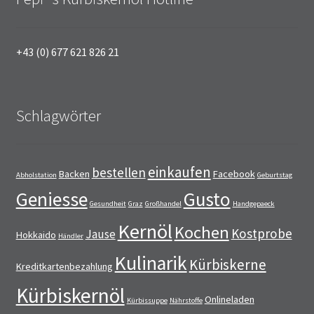
+43 (0) 677 621 826 21
Schlagwörter
einkaufen
bestellen
Backen
Facebook
Abholstation
Geburtstag
Geniesse
Gusto
Gesundheit
Graz
Großhandel
Handgepaeck
Kernöl
Kochen
Kostprobe
Jause
Hokkaido
Händler
Kulinarik
Kürbiskerne
Kreditkartenbezahlung
Kürbiskernöl
Onlineladen
Kürbissuppe
Nährstoffe