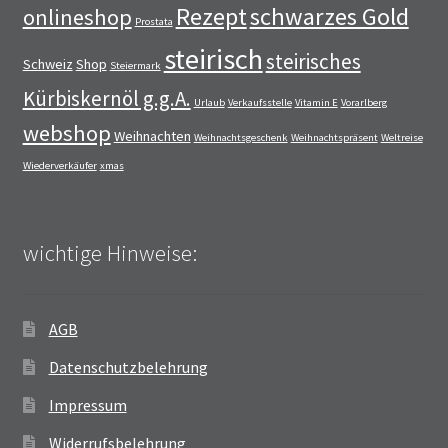
Rezept
schwarzes Gold
onlineshop
Prostata
steirisch
steirisches
Schweiz
Shop
Steiermark
Kürbiskernöl g.g.A.
Urlaub
Verkaufsstelle
Vitamin E
Vorarlberg
webshop
Weihnachten
Weihnachtsgeschenk
Weihnachtspräsent
Weltreise
Wiederverkäufer
xmas
wichtige Hinweise:
AGB
Datenschutzbelehrung
Impressum
Widerrufsbelehrung