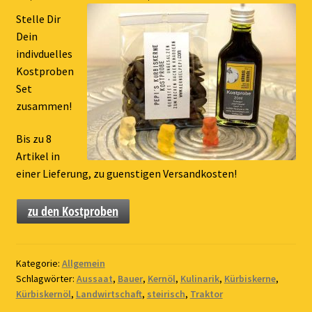
Stelle Dir
Dein
indivduelles
Kostproben
Set
zusammen!
Bis zu 8
Artikel in
einer Lieferung, zu guenstigen Versandkosten!
zu den Kostproben
Kategorie:
Allgemein
Schlagwörter:
Aussaat
,
Bauer
,
Kernöl
,
Kulinarik
,
Kürbiskerne
,
Kürbiskernöl
,
Landwirtschaft
,
steirisch
,
Traktor