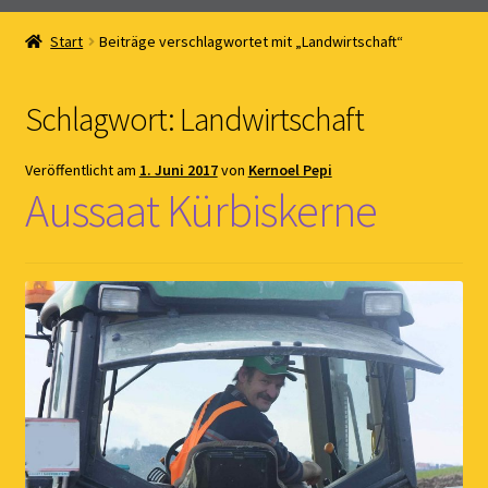
Home
Start
Beiträge verschlagwortet mit „Landwirtschaft“
Online Shop
Schlagwort:
Landwirtschaft
Kernöl Pepi
Veröffentlicht am
1. Juni 2017
von
Kernoel Pepi
Übers Kernöl
Aussaat Kürbiskerne
News
Kontakt
Gästebuch