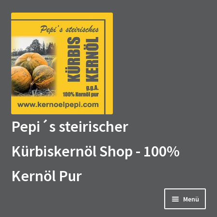
Zur
Zum
Navigation
Inhalt
springen
springen
Pepi´s steirischer
Kürbiskernöl Shop - 100%
Kernöl Pur
Menü