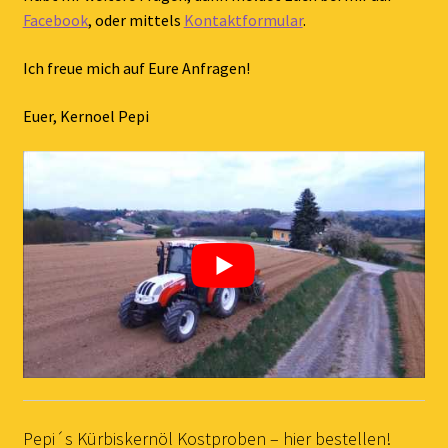
Facebook
, oder mittels
Kontaktformular
.
Ich freue mich auf Eure Anfragen!
Euer, Kernoel Pepi
Pepi´s Kürbiskernöl Kostproben – hier bestellen!