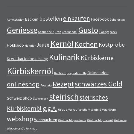
einkaufen
bestellen
Backen
Facebook
Abholstation
Geburtstag
Geniesse
Gusto
Gesundheit
Graz
Großhandel
Handgepaeck
Kernöl
Kochen
Kostprobe
Jause
Hokkaido
Händler
Kulinarik
Kürbiskerne
Kreditkartenbezahlung
Kürbiskernöl
Onlineladen
Kürbissuppe
Nährstoffe
Rezept
schwarzes Gold
onlineshop
Prostata
steirisch
steirisches
Schweiz
Shop
Steiermark
Kürbiskernöl g.g.A.
Urlaub
Verkaufsstelle
Vitamin E
Vorarlberg
webshop
Weihnachten
Weihnachtsgeschenk
Weihnachtspräsent
Weltreise
Wiederverkäufer
xmas