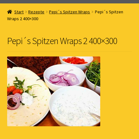
Home
Start
Rezepte
Pepi´s Spitzen Wraps
Pepi´s Spitzen
Wraps 2 400×300
Online Shop
Kernöl Pepi
Pepi´s Spitzen Wraps 2 400×300
Übers Kernöl
News
Kontakt
Gästebuch