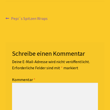
Beitragsnavigation
Vorheriger
Pepi´s Spitzen Wraps
Beitrag:
Schreibe einen Kommentar
Deine E-Mail-Adresse wird nicht veröffentlicht.
Erforderliche Felder sind mit
*
markiert
Kommentar
*