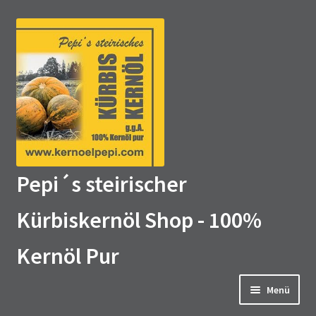
Zur
Zum
Navigation
Inhalt
springen
springen
Pepi´s steirischer
Kürbiskernöl Shop - 100%
Kernöl Pur
Menü