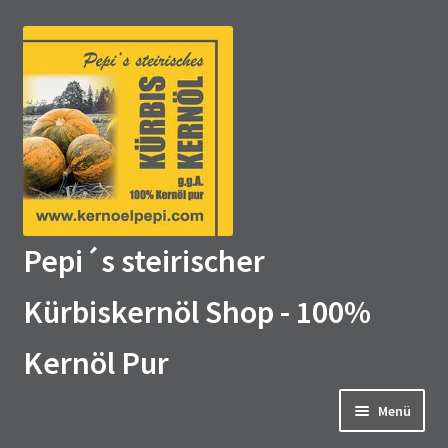
Zur
Zum
Navigation
Inhalt
springen
springen
Pepi´s steirischer
Kürbiskernöl Shop - 100%
Kernöl Pur
Menü