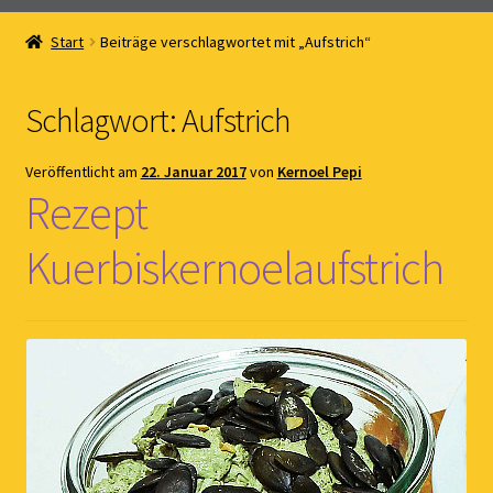
Home
Start
Beiträge verschlagwortet mit „Aufstrich“
Online Shop
Schlagwort:
Aufstrich
Kernöl Pepi
Veröffentlicht am
22. Januar 2017
von
Kernoel Pepi
Übers Kernöl
Rezept
News
Kuerbiskernoelaufstrich
Kontakt
Gästebuch