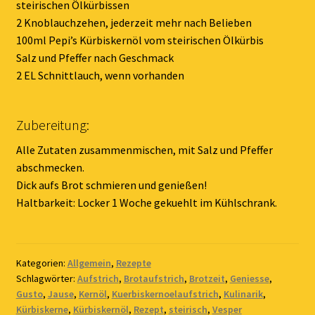
steirischen Ölkürbissen
2 Knoblauchzehen, jederzeit mehr nach Belieben
100ml Pepi’s Kürbiskernöl vom steirischen Ölkürbis
Salz und Pfeffer nach Geschmack
2 EL Schnittlauch, wenn vorhanden
Zubereitung:
Alle Zutaten zusammenmischen, mit Salz und Pfeffer
abschmecken.
Dick aufs Brot schmieren und genießen!
Haltbarkeit: Locker 1 Woche gekuehlt im Kühlschrank.
Kategorien:
Allgemein
,
Rezepte
Schlagwörter:
Aufstrich
,
Brotaufstrich
,
Brotzeit
,
Geniesse
,
Gusto
,
Jause
,
Kernöl
,
Kuerbiskernoelaufstrich
,
Kulinarik
,
Kürbiskerne
,
Kürbiskernöl
,
Rezept
,
steirisch
,
Vesper