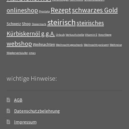
Rezept
schwarzes Gold
onlineshop
Prostata
steirisch
steirisches
Schweiz
Shop
Steiermark
Kürbiskernöl g.g.A.
Urlaub
Verkaufsstelle
Vitamin E
Vorarlberg
webshop
Weihnachten
Weihnachtsgeschenk
Weihnachtspräsent
Weltreise
Wiederverkäufer
xmas
wichtige Hinweise:
AGB
Datenschutzbelehrung
Impressum