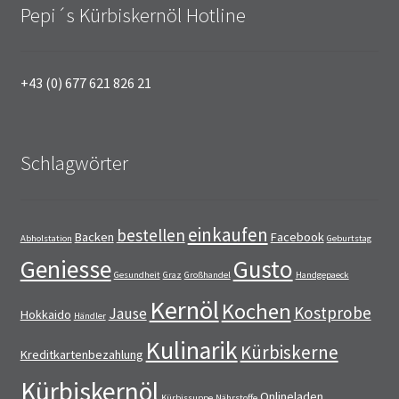
Pepi´s Kürbiskernöl Hotline
+43 (0) 677 621 826 21
Schlagwörter
einkaufen
bestellen
Backen
Facebook
Abholstation
Geburtstag
Geniesse
Gusto
Gesundheit
Graz
Großhandel
Handgepaeck
Kernöl
Kochen
Kostprobe
Jause
Hokkaido
Händler
Kulinarik
Kürbiskerne
Kreditkartenbezahlung
Kürbiskernöl
Onlineladen
Kürbissuppe
Nährstoffe