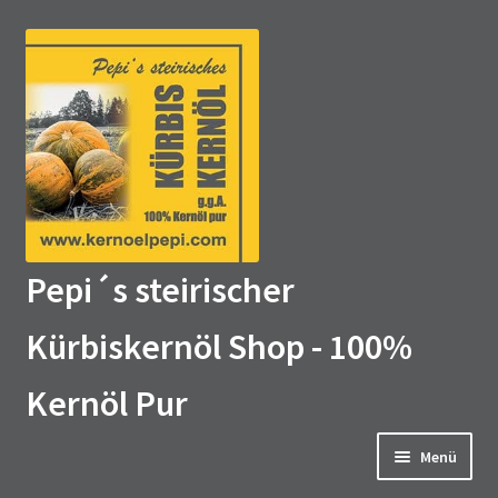
Zur
Zum
Navigation
Inhalt
springen
springen
Pepi´s steirischer
Kürbiskernöl Shop - 100%
Kernöl Pur
Menü