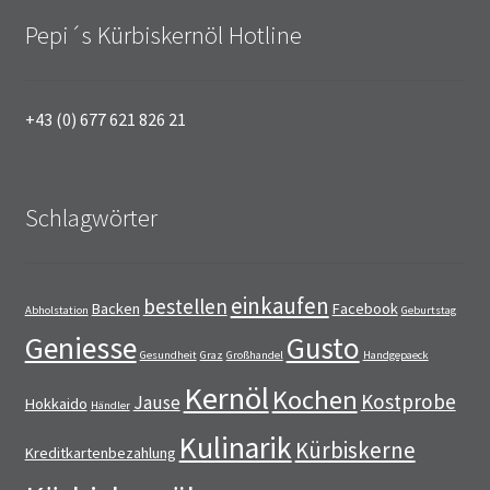
Pepi´s Kürbiskernöl Hotline
+43 (0) 677 621 826 21
Schlagwörter
einkaufen
bestellen
Backen
Facebook
Abholstation
Geburtstag
Geniesse
Gusto
Gesundheit
Graz
Großhandel
Handgepaeck
Kernöl
Kochen
Kostprobe
Jause
Hokkaido
Händler
Kulinarik
Kürbiskerne
Kreditkartenbezahlung