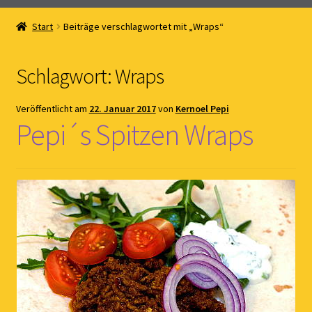
Home
Start
Beiträge verschlagwortet mit „Wraps“
Online Shop
Schlagwort:
Wraps
Kernöl Pepi
Veröffentlicht am
22. Januar 2017
von
Kernoel Pepi
Übers Kernöl
Pepi´s Spitzen Wraps
News
Kontakt
Gästebuch