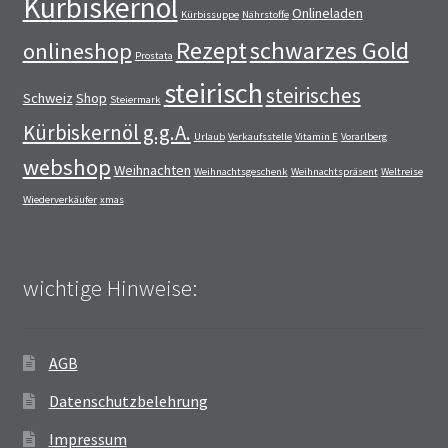
Kürbiskernöl
Onlineladen
Kürbissuppe
Nährstoffe
Rezept
schwarzes Gold
onlineshop
Prostata
steirisch
steirisches
Schweiz
Shop
Steiermark
Kürbiskernöl g.g.A.
Urlaub
Verkaufsstelle
Vitamin E
Vorarlberg
webshop
Weihnachten
Weihnachtsgeschenk
Weihnachtspräsent
Weltreise
Wiederverkäufer
xmas
wichtige Hinweise:
AGB
Datenschutzbelehrung
Impressum