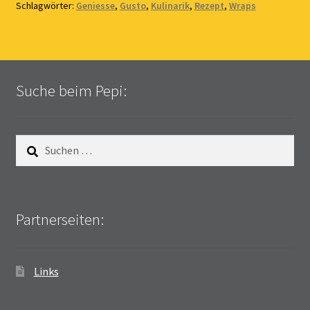
Schlagwörter:
Geniesse
,
Gusto
,
Kulinarik
,
Rezept
,
Wraps
Suche beim Pepi:
Suchen
nach:
Partnerseiten:
Links