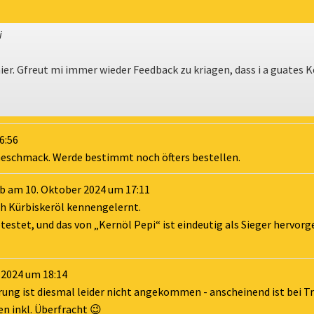
i
er. Gfreut mi immer wieder Feedback zu kriagen, dass i a guates K
6:56
 Geschmack. Werde bestimmt noch öfters bestellen.
eb am
10. Oktober 2024
um
17:11
ich Kürbiskeröl kennengelernt.
testet, und das von „Kernöl Pepi“ ist eindeutig als Sieger hervor
 2024
um
18:14
erung ist diesmal leider nicht angekommen - anscheinend ist bei 
n inkl. Überfracht 😉