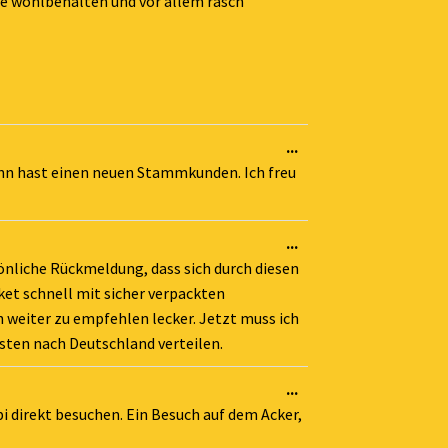
Metabox
ne wohlbehalten und vor allem rasch
ein-/ausblenden.
Diese
...
Metabox
ann hast einen neuen Stammkunden. Ich freu
ein-/ausblenden.
Diese
...
Metabox
önliche Rückmeldung, dass sich durch diesen
ein-/ausblenden.
et schnell mit sicher verpackten
h weiter zu empfehlen lecker. Jetzt muss ich
sten nach Deutschland verteilen.
Diese
...
Metabox
pi direkt besuchen. Ein Besuch auf dem Acker,
ein-/ausblenden.