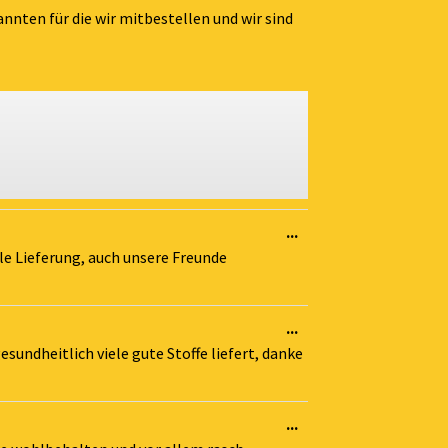
annten für die wir mitbestellen und wir sind
Diese
...
Metabox
le Lieferung, auch unsere Freunde
ein-/ausblenden.
Diese
...
Metabox
esundheitlich viele gute Stoffe liefert, danke
ein-/ausblenden.
Diese
...