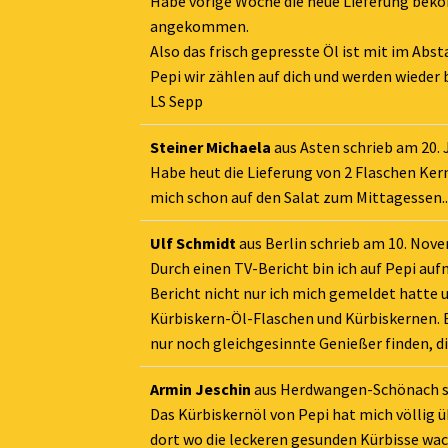
Habe vorige Woche die neue Lieferung beko
angekommen.
Also das frisch gepresste Öl ist mit im Abs
Pepi wir zählen auf dich und werden wieder b
LS Sepp
Steiner Michaela
aus
Asten
schrieb am
20. 
Habe heut die Lieferung von 2 Flaschen Ker
mich schon auf den Salat zum Mittagessen.
Ulf Schmidt
aus
Berlin
schrieb am
10. Nove
Durch einen TV-Bericht bin ich auf Pepi au
Bericht nicht nur ich mich gemeldet hatte 
Kürbiskern-Öl-Flaschen und Kürbiskernen. Es
nur noch gleichgesinnte Genießer finden, d
Armin Jeschin
aus
Herdwangen-Schönach
Das Kürbiskernöl von Pepi hat mich völlig ü
dort wo die leckeren gesunden Kürbisse wac