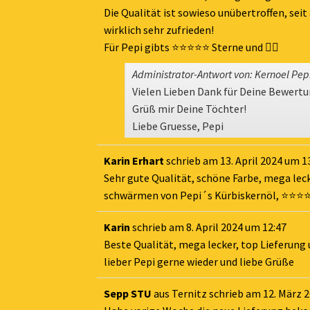
Die Qualität ist sowieso unübertroffen, seit
wirklich sehr zufrieden!
Für Pepi gibts ⭐️⭐️⭐️⭐️⭐️ Sterne und 👍🏻
Administrator-Antwort von: Kernoel Pep
Vielen Lieben Dank für Deine Bewertu
Grüß mir Deine Töchter!
Liebe Gruesse, Pepi
Karin Erhart
schrieb am
13. April 2024
um
1
Sehr gute Qualität, schöne Farbe, mega leck
schwärmen von Pepi´s Kürbiskernöl, ⭐️⭐️⭐️⭐️⭐
Karin
schrieb am
8. April 2024
um
12:47
Beste Qualität, mega lecker, top Lieferung u
lieber Pepi gerne wieder und liebe Grüße
Sepp STU
aus
Ternitz
schrieb am
12. März 