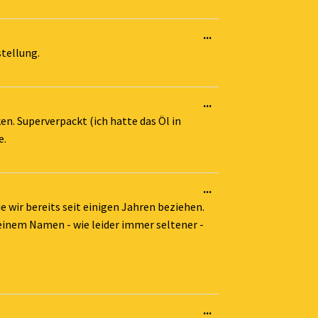
Diese
...
Metabox
stellung.
ein-/ausblenden.
Diese
...
Metabox
n. Superverpackt (ich hatte das Öl in
ein-/ausblenden.
e.
Diese
...
Metabox
e wir bereits seit einigen Jahren beziehen.
ein-/ausblenden.
einem Namen - wie leider immer seltener -
Diese
...