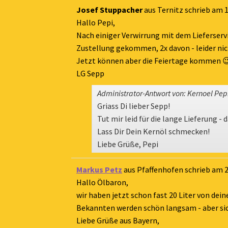
Josef Stuppacher
aus
Ternitz
schrieb am
1
Hallo Pepi,
Nach einiger Verwirrung mit dem Lieferserv
Zustellung gekommen, 2x davon - leider nic
Jetzt können aber die Feiertage kommen 
LG Sepp
Administrator-Antwort von: Kernoel Pep
Griass Di lieber Sepp!
Tut mir leid für die lange Lieferung - 
Lass Dir Dein Kernöl schmecken!
Liebe Grüße, Pepi
Markus Petz
aus
Pfaffenhofen
schrieb am
2
Hallo Ölbaron,
wir haben jetzt schon fast 20 Liter von de
Bekannten werden schön langsam - aber sic
Liebe Grüße aus Bayern,