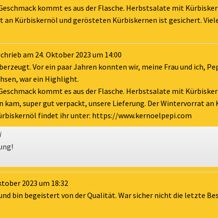
m Geschmack kommt es aus der Flasche. Herbstsalate mit Kürbiskern
at an Kürbiskernöl und gerösteten Kürbiskernen ist gesichert. Vie
schrieb am
24. Oktober 2023
um
14:00
berzeugt. Vor ein paar Jahren konnten wir, meine Frau und ich, Pe
hsen, war ein Highlight.
m Geschmack kommt es aus der Flasche. Herbstsalate mit Kürbiskern
rn kam, super gut verpackt, unsere Lieferung. Der Wintervorrat a
ürbiskernöl findet ihr unter: https://www.kernoelpepi.com
i
ung!
ktober 2023
um
18:32
 bin begeistert von der Qualität. War sicher nicht die letzte Be