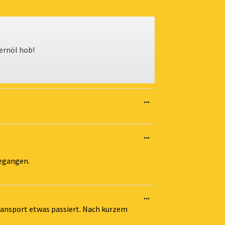
ernöl hob!
Diese
...
Metabox
ein-/ausblenden.
Diese
...
Metabox
ein-/ausblenden.
gegangen.
Diese
...
Metabox
Transport etwas passiert. Nach kurzem
ein-/ausblenden.