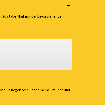
Diese
...
Metabox
ein-/ausblenden.
 3x ist das Mail mit der bevorstehenden
Diese
...
Metabox
ein-/ausblenden.
absolut begeistert. Sogar meine Freunde und