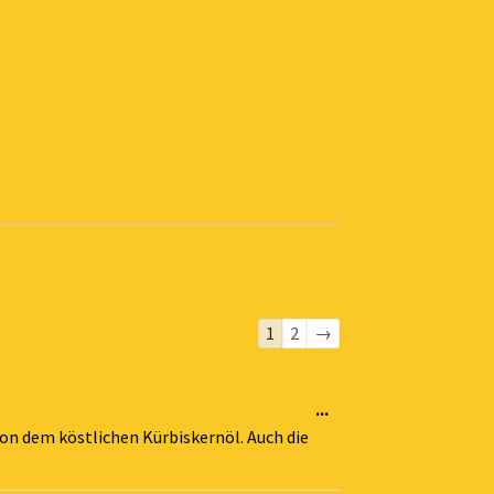
Navigation
1
2
→
der
Gästebuchliste
Diese
...
Metabox
on dem köstlichen Kürbiskernöl. Auch die
ein-/ausblenden.