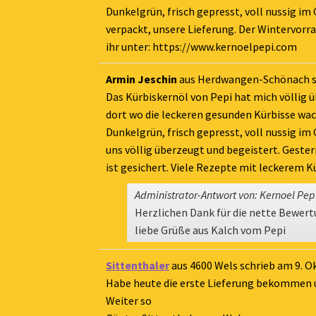
Dunkelgrün, frisch gepresst, voll nussig i
verpackt, unsere Lieferung. Der Wintervorr
ihr unter: https://www.kernoelpepi.com
Armin Jeschin
aus
Herdwangen-Schönach
Das Kürbiskernöl von Pepi hat mich völlig ü
dort wo die leckeren gesunden Kürbisse wac
Dunkelgrün, frisch gepresst, voll nussig i
uns völlig überzeugt und begeistert. Geste
ist gesichert. Viele Rezepte mit leckerem K
Administrator-Antwort von: Kernoel Pep
Herzlichen Dank für die nette Bewert
liebe Grüße aus Kalch vom Pepi
Sittenthaler
aus
4600 Wels
schrieb am
9. O
Habe heute die erste Lieferung bekommen und
Weiter so