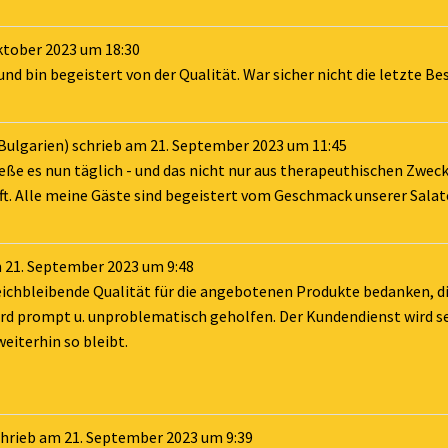
ktober 2023
um
18:30
 bin begeistert von der Qualität. War sicher nicht die letzte Be
Bulgarien)
schrieb am
21. September 2023
um
11:45
ße es nun täglich - und das nicht nur aus therapeuthischen Zwecke
t. Alle meine Gäste sind begeistert vom Geschmack unserer Salat
m
21. September 2023
um
9:48
leichbleibende Qualität für die angebotenen Produkte bedanken, di
ird prompt u. unproblematisch geholfen. Der Kundendienst wird s
weiterhin so bleibt.
chrieb am
21. September 2023
um
9:39