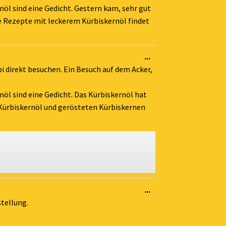
öl sind eine Gedicht. Gestern kam, sehr gut
le Rezepte mit leckerem Kürbiskernöl findet
Diese
...
Metabox
pi direkt besuchen. Ein Besuch auf dem Acker,
ein-/ausblenden.
öl sind eine Gedicht. Das Kürbiskernöl hat
n Kürbiskernöl und gerösteten Kürbiskernen
Diese
...
Metabox
stellung.
ein-/ausblenden.