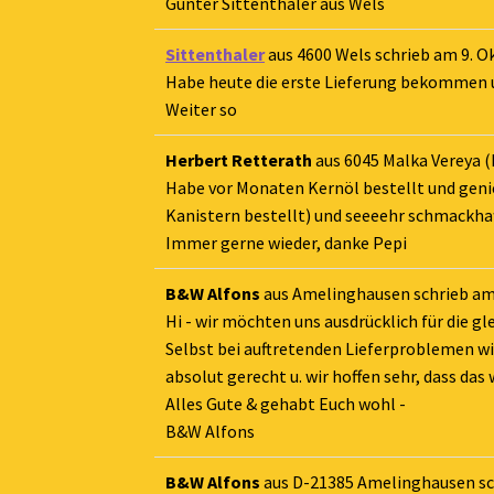
Günter Sittenthaler aus Wels
Sittenthaler
aus
4600 Wels
schrieb am
9. O
Habe heute die erste Lieferung bekommen und
Weiter so
Herbert Retterath
aus
6045 Malka Vereya (
Habe vor Monaten Kernöl bestellt und genie
Kanistern bestellt) und seeeehr schmackhaf
Immer gerne wieder, danke Pepi
B&W Alfons
aus
Amelinghausen
schrieb a
Hi - wir möchten uns ausdrücklich für die g
Selbst bei auftretenden Lieferproblemen w
absolut gerecht u. wir hoffen sehr, dass das 
Alles Gute & gehabt Euch wohl -
B&W Alfons
B&W Alfons
aus
D-21385 Amelinghausen
s