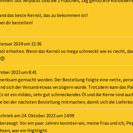
mmen. Gut verpackt sind die 2 Flaschen, 1kg geröstete Kürbisker
tand das beste Kernöl, das zu bekommen ist!
ei dir bestellen!
Januar 2024
um
21:36
nöl erhalten. Wenn das Kernöl so mega schmeckt wie es riecht, d
.😍
mber 2023
um
8:41
fmerksam gemacht worden. Der Bestellung folgte eine nette, pers
und sich der Versand etwas verzögern würde. Trotzdem kam das Pak
 ist ein mildes, sehr gut schmeckendes Öl und die Kerne sind auc
ie bei der nächsten Bestellung mitmachen, damit sich die Lieferko
schrieb am
24. Oktober 2023
um
14:09
berzeugt. Vor ein paar Jahren konnten wir, meine Frau und ich, Pe
hsen, war ein Highlight.