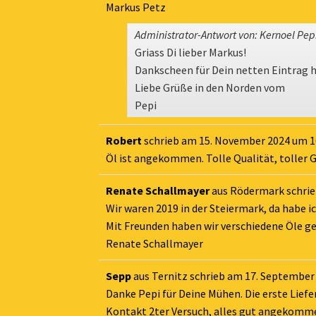
Markus Petz
Administrator-Antwort von: Kernoel Pep
Griass Di lieber Markus!
Dankscheen für Dein netten Eintrag hi
Liebe Grüße in den Norden vom
Pepi
Robert
schrieb am
15. November 2024
um
1
Öl ist angekommen. Tolle Qualität, toller
Renate Schallmayer
aus
Rödermark
schri
Wir waren 2019 in der Steiermark, da habe 
Mit Freunden haben wir verschiedene Öle ge
Renate Schallmayer
Sepp
aus
Ternitz
schrieb am
17. September
Danke Pepi für Deine Mühen. Die erste Lief
Kontakt 2ter Versuch, alles gut angekomme